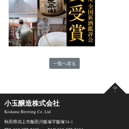
一覧へ戻る
小玉醸造株式会社
Kodama Brewing Co. Ltd
秋田県潟上市飯田川飯塚字飯塚34-1